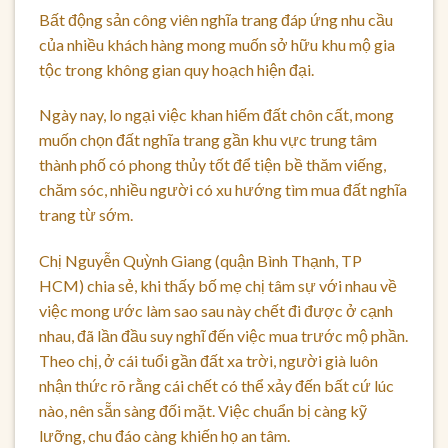
Bất động sản công viên nghĩa trang đáp ứng nhu cầu
của nhiều khách hàng mong muốn sở hữu khu mộ gia
tộc trong không gian quy hoạch hiện đại.
Ngày nay, lo ngại việc khan hiếm đất chôn cất, mong
muốn chọn đất nghĩa trang gần khu vực trung tâm
thành phố có phong thủy tốt để tiện bề thăm viếng,
chăm sóc, nhiều người có xu hướng tìm mua đất nghĩa
trang từ sớm.
Chị Nguyễn Quỳnh Giang (quận Bình Thạnh, TP
HCM) chia sẻ, khi thấy bố mẹ chị tâm sự với nhau về
việc mong ước làm sao sau này chết đi được ở cạnh
nhau, đã lần đầu suy nghĩ đến việc mua trước mộ phần.
Theo chị, ở cái tuổi gần đất xa trời, người già luôn
nhận thức rõ rằng cái chết có thể xảy đến bất cứ lúc
nào, nên sẵn sàng đối mặt. Việc chuẩn bị càng kỹ
lưỡng, chu đáo càng khiến họ an tâm.