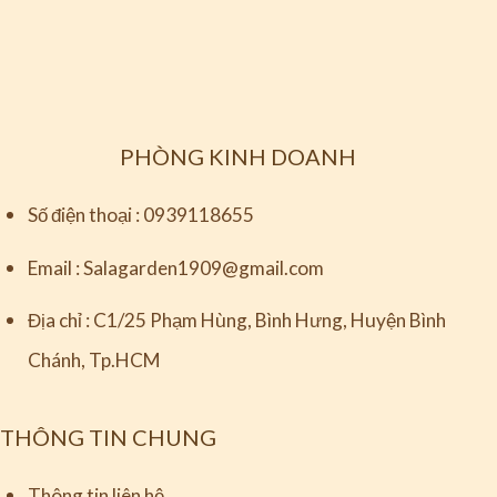
PHÒNG KINH DOANH
Số điện thoại :
0939118655
Email :
Salagarden1909@gmail.com
Địa chỉ :
C1/25 Phạm Hùng, Bình Hưng, Huyện Bình
Chánh, Tp.HCM
THÔNG TIN CHUNG
Thông tin liên hệ