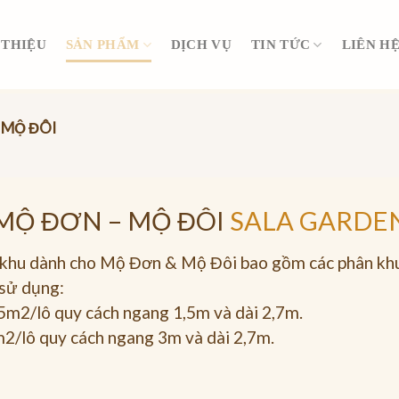
 THIỆU
SẢN PHẨM
DỊCH VỤ
TIN TỨC
LIÊN H
 MỘ ĐÔI
MỘ ĐƠN – MỘ ĐÔI
SALA GARDE
n khu dành cho Mộ Đơn & Mộ Đôi bao gồm các phân kh
 sử dụng:
05m2/lô quy cách ngang 1,5m và dài 2,7m.
m2/lô quy cách ngang 3m và dài 2,7m.