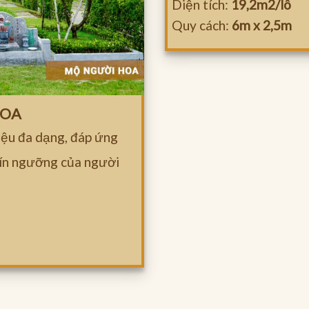
Diện tích:
19,2m2/lô
Quy cách:
6m x 2,5m
HOA
iệu đa dạng, đáp ứng
tín ngưỡng của người