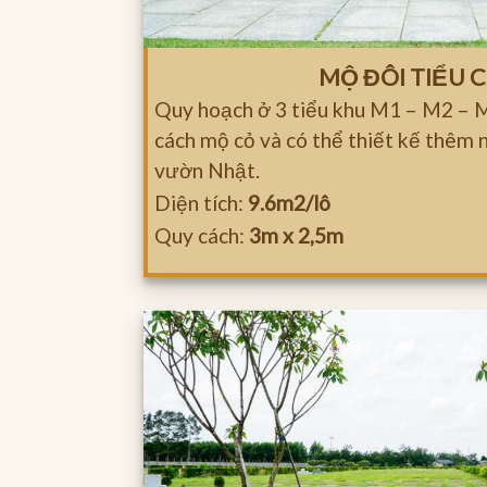
MỘ ĐÔI TIỂU 
Quy hoạch ở 3 tiểu khu M1 – M2 – M
cách mộ cỏ và có thể thiết kế thêm 
vườn Nhật.
Diện tích:
9.6m2/lô
Quy cách:
3m x 2,5m