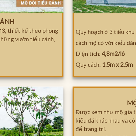
CẢNH
3, thiết kế theo phong
Quy hoạch ở 3 tiểu khu
những vườn tiểu cảnh,
cách mộ cỏ với kiểu dán
Diện tích:
4,8m2/lô
Quy cách:
1,5m x 2,5m
MỘ
Được xem như mộ gia tộ
kiểu đá khác nhau và có
để trang trí.