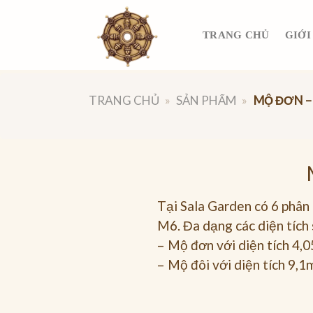
Skip
to
TRANG CHỦ
GIỚI
content
TRANG CHỦ
»
SẢN PHẨM
»
MỘ ĐƠN –
Tại Sala Garden có 6 phâ
M6. Đa dạng các diện tích
– Mộ đơn với diện tích 4,
– Mộ đôi với diện tích 9,1