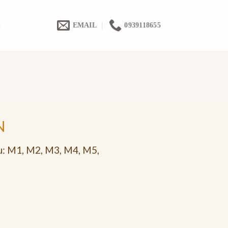
Ệ
EMAIL
0939118655
N
u: M1, M2, M3, M4, M5,