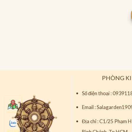
PHÒNG K
Số điện thoại :
093911
Email :
Salagarden190
Tìm đường
Địa chỉ :
C1/25 Phạm Hù
Bình Chánh, Tp.HCM
Chat Zalo