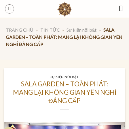
Skip
to
content
TRANG CHỦ
»
TIN TỨC
»
Sự kiện nổi bật
»
SALA
GARDEN – TOÀN PHÁT: MANG LẠI KHÔNG GIAN YÊN
NGHỈ ĐẲNG CẤP
SỰ KIỆN NỔI BẬT
SALA GARDEN – TOÀN PHÁT:
MANG LẠI KHÔNG GIAN YÊN NGHỈ
ĐẲNG CẤP