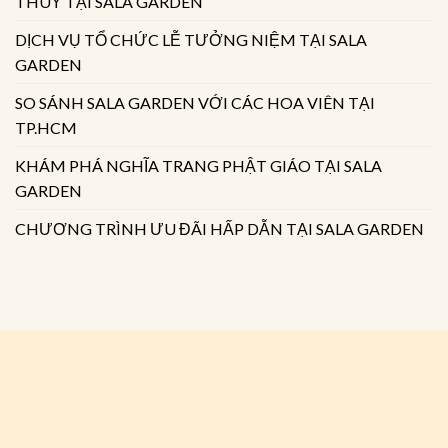
THUỶ TẠI SALA GARDEN
DỊCH VỤ TỔ CHỨC LỄ TƯỞNG NIỆM TẠI SALA
GARDEN
SO SÁNH SALA GARDEN VỚI CÁC HOA VIÊN TẠI
TP.HCM
KHÁM PHÁ NGHĨA TRANG PHẬT GIÁO TẠI SALA
GARDEN
CHƯƠNG TRÌNH ƯU ĐÃI HẤP DẪN TẠI SALA GARDEN