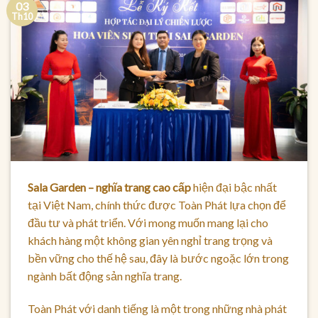
03
Th10
Sala Garden – nghĩa trang cao cấp
hiện đại bậc nhất
tại Việt Nam, chính thức được Toàn Phát lựa chọn để
đầu tư và phát triển. Với mong muốn mang lại cho
khách hàng một không gian yên nghỉ trang trọng và
bền vững cho thế hệ sau, đây là bước ngoặc lớn trong
ngành bất động sản nghĩa trang.
Toàn Phát với danh tiếng là một trong những nhà phát