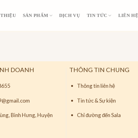
 THIỆU
SẢN PHẨM
DỊCH VỤ
TIN TỨC
LIÊN H
INH DOANH
THÔNG TIN CHUNG
8655
Thông tin liên hệ
9@gmail.com
Tin tức & Sự kiện
ng, Bình Hưng, Huyện
Chỉ đường đến Sala