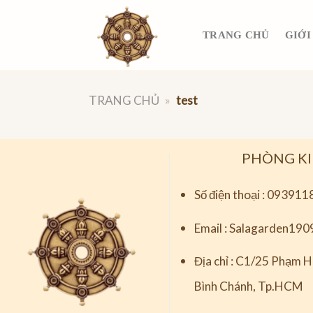
Skip
to
TRANG CHỦ
GIỚI
content
TRANG CHỦ
»
test
PHÒNG K
Số điện thoại :
093911
Email :
Salagarden190
Địa chỉ :
C1/25 Phạm Hù
Bình Chánh, Tp.HCM